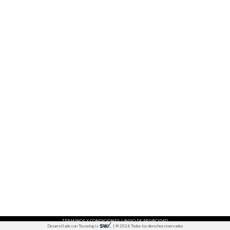
TÉRMINOS Y CONDICIONES
|
AVISO DE PRIVACIDAD
Desarrollado con Tecnología
|
® 2026 Todos los derechos reservados